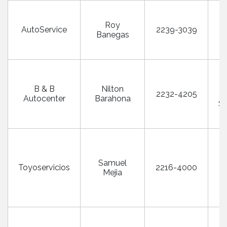
Roy
M
AutoService
2239-3039
Banegas
R
B & B
Nilton
2232-4205
Autocenter
Barahona
S
P
Samuel
Toyoservicios
2216-4000
Mejia
C